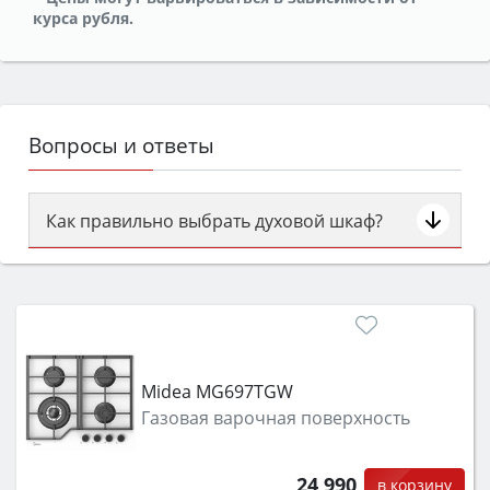
курса рубля.
Вопросы и ответы
Как правильно выбрать духовой шкаф?
Сначала определитесь с типом (газовый или
электрический) и габаритами под вашу нишу,
затем смотрите на объём 50–70 л для семьи,
класс энергопотребления не ниже A и нужные
функции (конвекция, гриль, самоочистка,
Midea MG697TGW
защита от детей).
Газовая варочная поверхность
24 990
в корзину