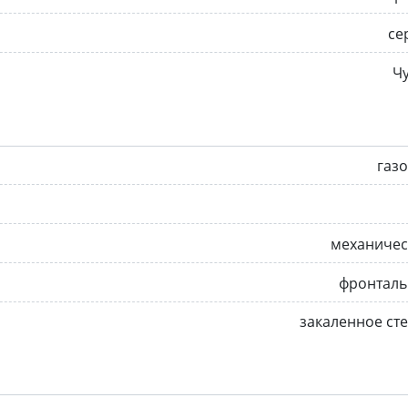
се
Ч
газ
механичес
фронталь
закаленное ст