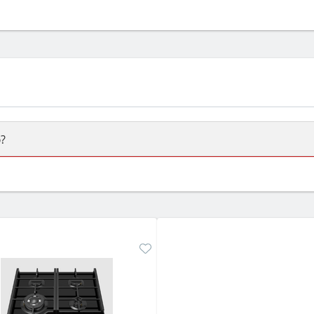
?
ый или электрический) и габаритами под вашу нишу, зат
же A и нужные функции (конвекция, гриль, самоочистка, 