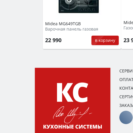
Mid
Midea MG649TGB
Газо
Варочная панель газовая
23 
22 990
в корзину
СЕРВ
ОПЛАТ
КОНТ
СЕРТ
ЗАКАЗ