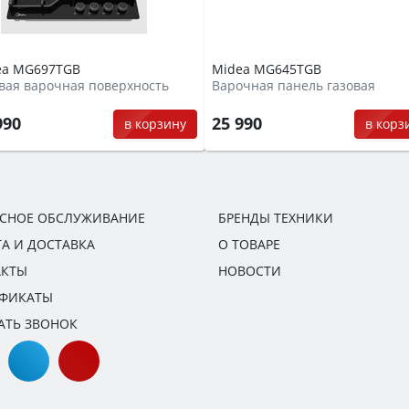
ea MG697TGB
Midea MG645TGB
вая варочная поверхность
Варочная панель газовая
990
25 990
в корзину
в корз
ИСНОЕ ОБСЛУЖИВАНИЕ
БРЕНДЫ ТЕХНИКИ
А И ДОСТАВКА
О ТОВАРЕ
АКТЫ
НОВОСТИ
ИФИКАТЫ
АТЬ ЗВОНОК