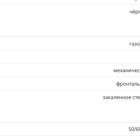
чёр
газ
механичес
фронталь
закаленное ст
50/6