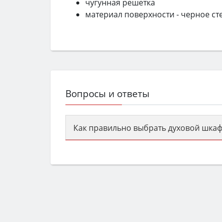
чугунная решетка
материал поверхности - черное ст
Вопросы и ответы
Как правильно выбрать духовой шкаф
Сначала определитесь с типом (газов
семьи, класс энергопотребления не ни