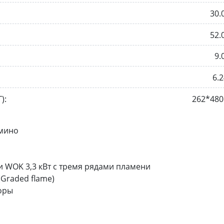
30.
52.
9.
6.2
):
262*480
омино
WOK 3,3 кВт с тремя рядами пламени
Graded flame)
оры