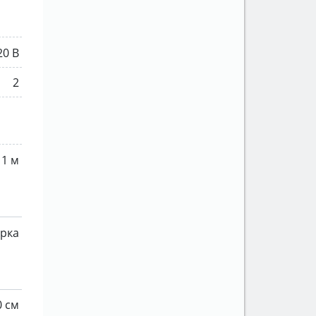
20 В
2
1 м
рка
0 см