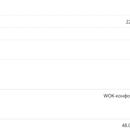
2
WOK-конфо
48.