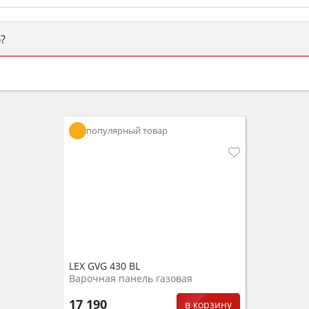
?
ый или электрический) и габаритами под вашу нишу, зат
же A и нужные функции (конвекция, гриль, самоочистка, 
популярный товар
LEX GVG 430 BL
Варочная панель газовая
17 190
в корзину