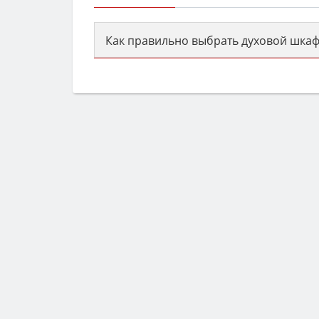
Как правильно выбрать духовой шкаф
Сначала определитесь с типом (газов
семьи, класс энергопотребления не ни