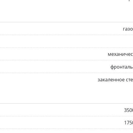
газ
механичес
фронталь
закаленное ст
350
175