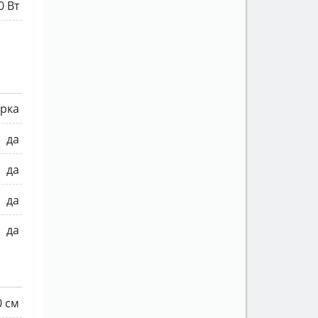
0 Вт
рка
да
да
да
да
0 см