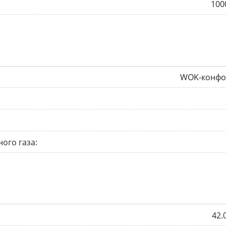
100
WOK-конфо
ого газа:
42.