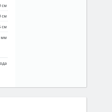
0 см
0 см
5 см
0 мм
года