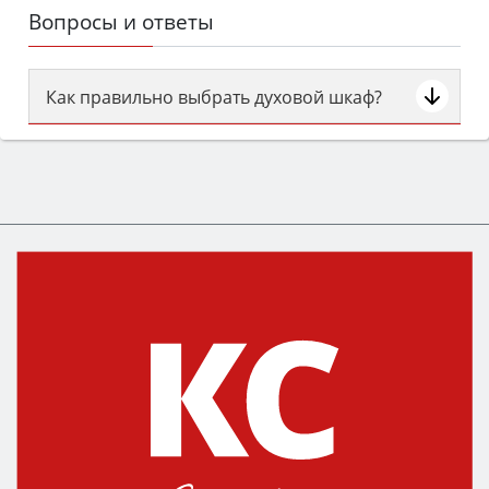
Вопросы и ответы
Как правильно выбрать духовой шкаф?
Сначала определитесь с типом (газовый или
электрический) и габаритами под вашу нишу,
затем смотрите на объём 50–70 л для семьи,
класс энергопотребления не ниже A и нужные
функции (конвекция, гриль, самоочистка,
защита от детей).