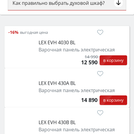
Как правильно выбрать духовой шкаф?
Сначала определитесь с типом (газовый или
электрический) и габаритами под вашу нишу,
затем смотрите на объём 50–70 л для семьи,
-16%
выгодная цена
класс энергопотребления не ниже A и нужные
LEX EVH 4030 BL
функции (конвекция, гриль, самоочистка,
Варочная панель электрическая
защита от детей).
14 990
в корзину
12 590
LEX EVH 430A BL
Варочная панель электрическая
14 890
в корзину
LEX EVH 430B BL
Варочная панель электрическая