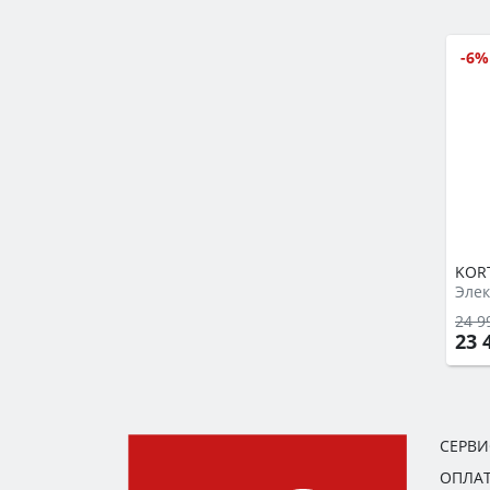
-6%
KORT
Элек
24 9
23 
СЕРВ
ОПЛАТ