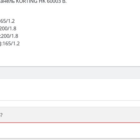
анель KORTING HK 60003 B.
65/1.2
200/1.8
:
200/1.8
:
165/1.2
?
ый или электрический) и габаритами под вашу нишу, зат
же A и нужные функции (конвекция, гриль, самоочистка, 