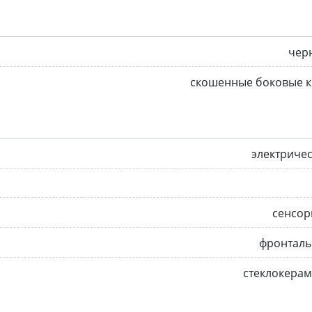
чер
скошенные боковые к
электриче
сенсор
фронталь
стеклокера