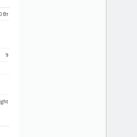
0 Вт
9
ight