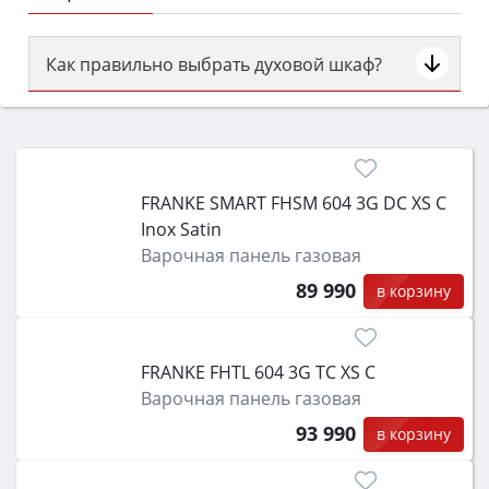
Как правильно выбрать духовой шкаф?
Сначала определитесь с типом (газовый или
электрический) и габаритами под вашу нишу,
затем смотрите на объём 50–70 л для семьи,
класс энергопотребления не ниже A и нужные
FRANKE SMART FHSM 604 3G DC XS C
функции (конвекция, гриль, самоочистка,
Inox Satin
защита от детей).
Варочная панель газовая
89 990
в корзину
FRANKE FHTL 604 3G TC XS C
Варочная панель газовая
93 990
в корзину