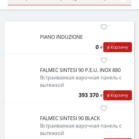
Сначала определитесь с типом (газовый или
электрический) и габаритами под вашу нишу,
затем смотрите на объём 50–70 л для семьи,
класс энергопотребления не ниже A и нужные
PIANO INDUZIONE
функции (конвекция, гриль, самоочистка,
защита от детей).
0
в корзину
FALMEC SINTESI 90 P.E.U. INOX 880
Встраиваемая варочная панель с
вытяжкой
393 370
в корзину
FALMEC SINTESI 90 BLACK
Встраиваемая варочная панель с
вытяжкой