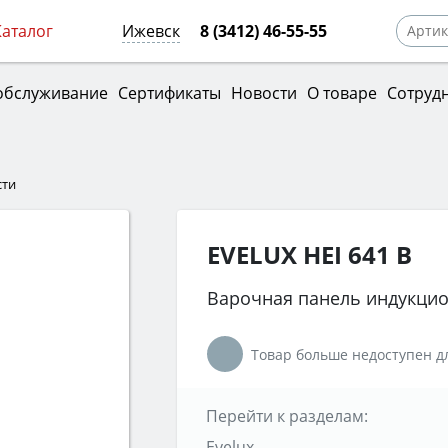
Каталог
Ижевск
8 (3412) 46-55-55
обслуживание
Сертификаты
Новости
О товаре
Сотруд
сти
EVELUX HEI 641 B
Варочная панель индукци
Товар больше недоступен дл
Перейти к разделам:
Evelux