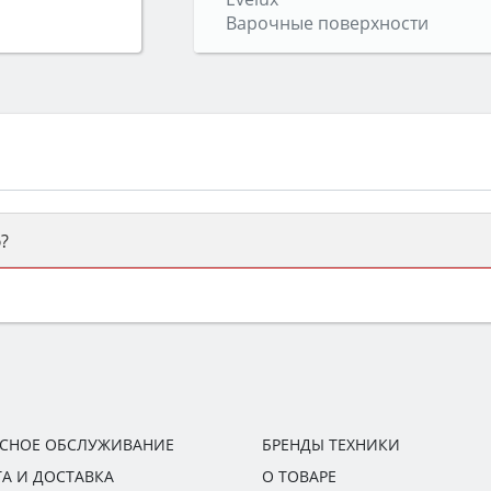
Варочные поверхности
?
ый или электрический) и габаритами под вашу нишу, зат
же A и нужные функции (конвекция, гриль, самоочистка, 
ИСНОЕ ОБСЛУЖИВАНИЕ
БРЕНДЫ ТЕХНИКИ
А И ДОСТАВКА
О ТОВАРЕ