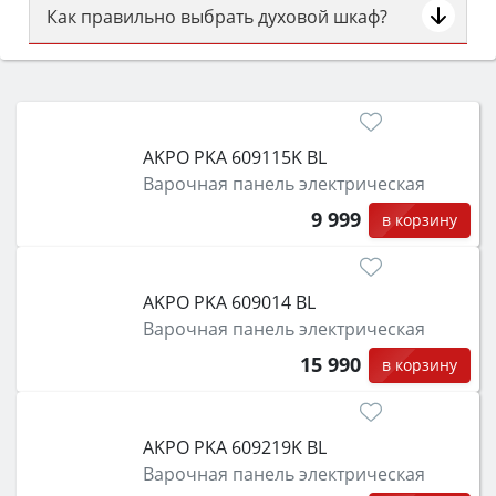
Как правильно выбрать духовой шкаф?
Сначала определитесь с типом (газовый или
электрический) и габаритами под вашу нишу,
затем смотрите на объём 50–70 л для семьи,
класс энергопотребления не ниже A и нужные
AKPO PKA 609115K BL
функции (конвекция, гриль, самоочистка,
Варочная панель электрическая
защита от детей).
9 999
в корзину
AKPO PKA 609014 BL
Варочная панель электрическая
15 990
в корзину
AKPO PKA 609219K BL
Варочная панель электрическая