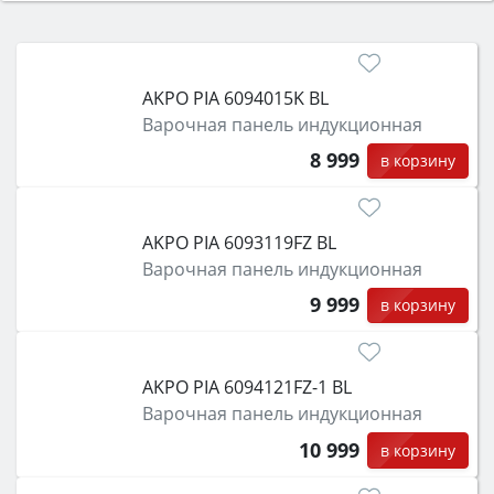
Сначала определитесь с типом (газовый или
электрический) и габаритами под вашу нишу,
затем смотрите на объём 50–70 л для семьи,
класс энергопотребления не ниже A и нужные
AKPO PIA 6094015K BL
функции (конвекция, гриль, самоочистка,
Варочная панель индукционная
защита от детей).
8 999
в корзину
AKPO PIA 6093119FZ BL
Варочная панель индукционная
9 999
в корзину
AKPO PIA 6094121FZ-1 BL
Варочная панель индукционная
10 999
в корзину