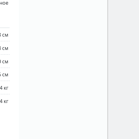
рное
8 см
8 см
0 см
6 см
4 кг
4 кг