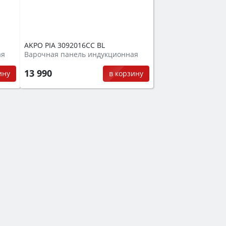
AKPO PIA 3092016CC BL
ая
Варочная панель индукционная
13 990
ину
в корзину