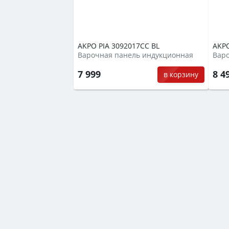
AKPO PIA 3092017CC BL
AKPO
Варочная панель индукционная
Вар
7 999
8 4
в корзину