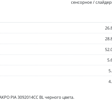
сенсорное / слайде
26.
28.
52.
5.
5.
4.
KPO PIA 3092014CC BL черного цвета.