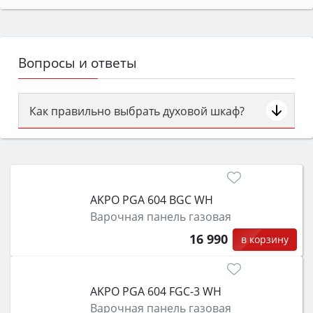
Вопросы и ответы
Как правильно выбрать духовой шкаф?
Сначала определитесь с типом (газовый или
электрический) и габаритами под вашу нишу,
затем смотрите на объём 50–70 л для семьи,
класс энергопотребления не ниже A и нужные
AKPO PGA 604 BGC WH
функции (конвекция, гриль, самоочистка,
Варочная панель газовая
защита от детей).
16 990
в корзину
AKPO PGA 604 FGC-3 WH
Варочная панель газовая