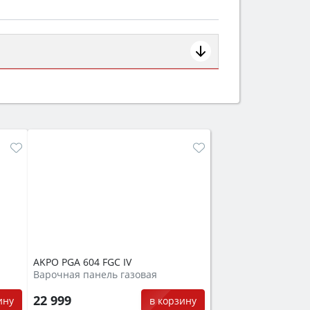
ем смотрите на объём 50–70 л для
защита от детей).
AKPO PGA 604 FGC IV
Варочная панель газовая
22 999
ину
в корзину