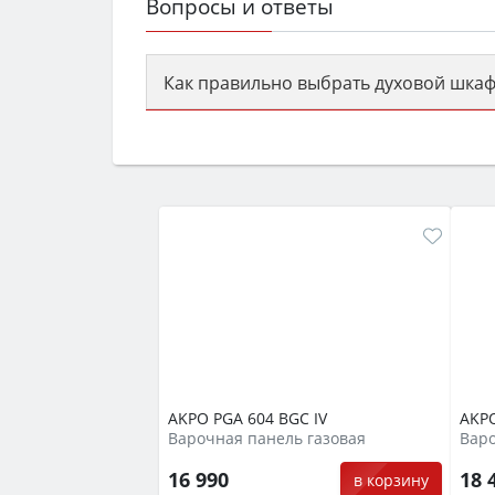
Вопросы и ответы
Как правильно выбрать духовой шкаф
Сначала определитесь с типом (газов
семьи, класс энергопотребления не ни
AKPO PGA 604 BGC IV
AKPO
Варочная панель газовая
Варо
16 990
18 
в корзину