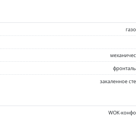
газ
механичес
фронталь
закаленное ст
WOK-конфо