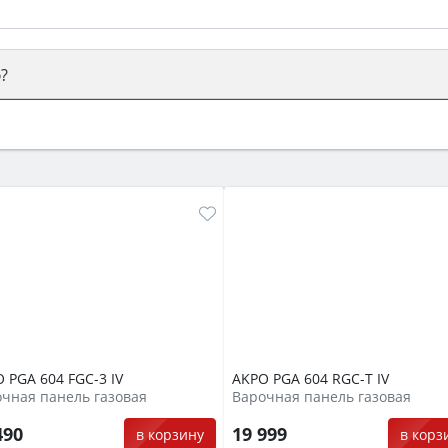
?
ый или электрический) и габаритами под вашу нишу, зат
же A и нужные функции (конвекция, гриль, самоочистка, 
 PGA 604 FGC-3 IV
AKPO PGA 604 RGC-T IV
чная панель газовая
Варочная панель газовая
490
19 999
в корзину
в корз