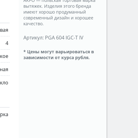
AKPO — польская торговая марка
вытяжек. Изделия этого бренда
имеют хорошо продуманный
современный дизайн и хорошее
качество.
овая
Артикул:
PGA 604 IGC-T IV
4
* Цены могут варьироваться в
кое
зависимости от курса рубля.
ная
екло
рка