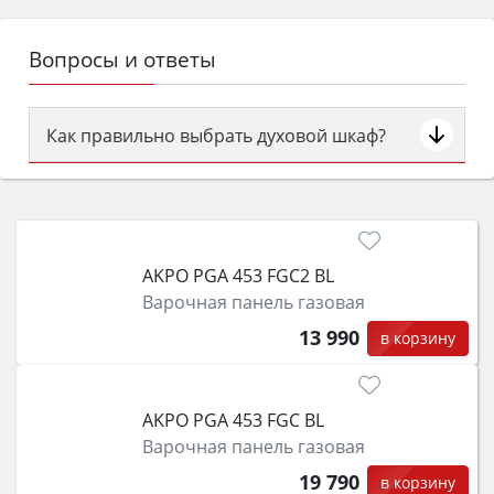
Вопросы и ответы
Как правильно выбрать духовой шкаф?
Сначала определитесь с типом (газовый или
электрический) и габаритами под вашу нишу,
затем смотрите на объём 50–70 л для семьи,
класс энергопотребления не ниже A и нужные
AKPO PGA 453 FGC2 BL
функции (конвекция, гриль, самоочистка,
Варочная панель газовая
защита от детей).
13 990
в корзину
AKPO PGA 453 FGC BL
Варочная панель газовая
19 790
в корзину