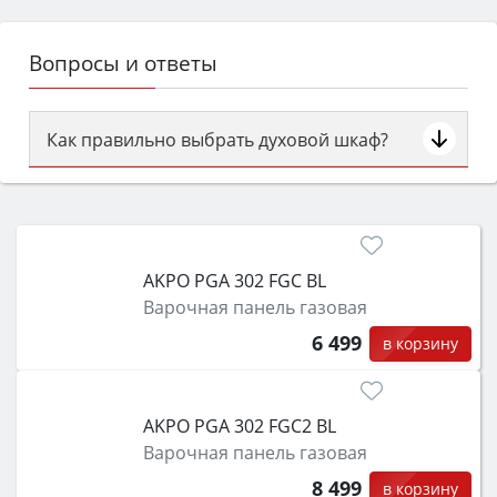
Вопросы и ответы
Как правильно выбрать духовой шкаф?
Сначала определитесь с типом (газовый или
электрический) и габаритами под вашу нишу,
затем смотрите на объём 50–70 л для семьи,
класс энергопотребления не ниже A и нужные
AKPO PGA 302 FGC BL
функции (конвекция, гриль, самоочистка,
Варочная панель газовая
защита от детей).
6 499
в корзину
AKPO PGA 302 FGC2 BL
Варочная панель газовая
8 499
в корзину