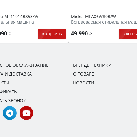
ea MF11914BS53/W
Midea MFA06W80B/W
ральная машина
Встраеваемая стиральная ма
990
49 990
в корзину
в корз
ИСНОЕ ОБСЛУЖИВАНИЕ
БРЕНДЫ ТЕХНИКИ
А И ДОСТАВКА
О ТОВАРЕ
АКТЫ
НОВОСТИ
ИФИКАТЫ
АТЬ ЗВОНОК