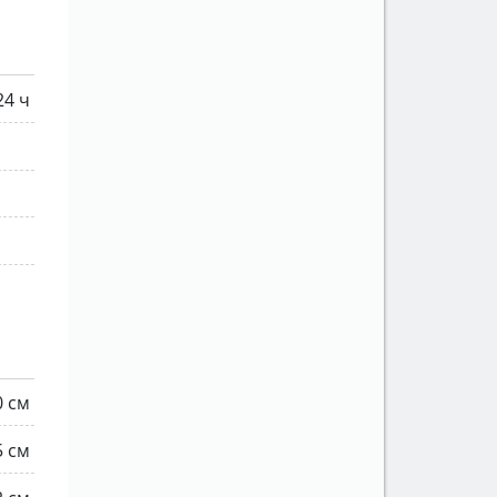
24 ч
0 см
5 см