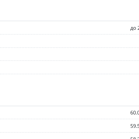
до 
60.
59.