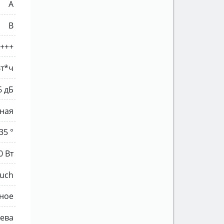
A
B
+++
Вт*ч
6 дБ
ная
35 °
0 Вт
ouch
ное
ева