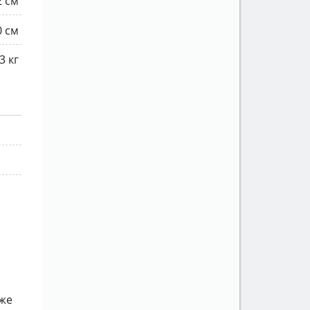
2 см
0 см
3 кг
кже