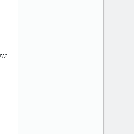
гда
,