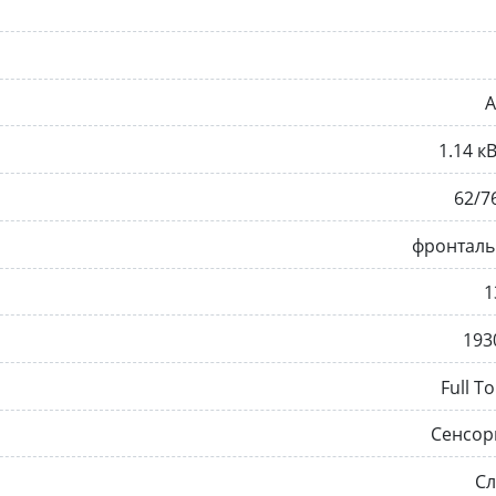
A
1.14 к
62/7
фронталь
1
193
Full T
Сенсор
Сл