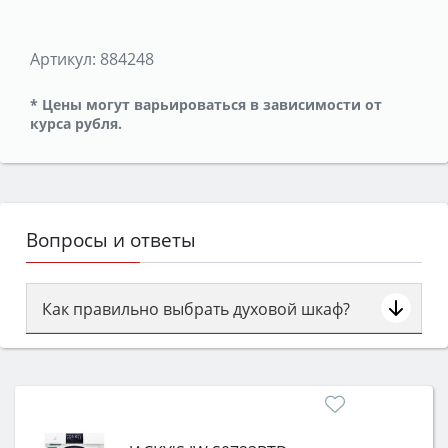
Артикул:
884248
* Цены могут варьироваться в зависимости от
курса рубля.
Вопросы и ответы
Как правильно выбрать духовой шкаф?
Сначала определитесь с типом (газовый или
электрический) и габаритами под вашу нишу,
затем смотрите на объём 50–70 л для семьи,
класс энергопотребления не ниже A и нужные
функции (конвекция, гриль, самоочистка,