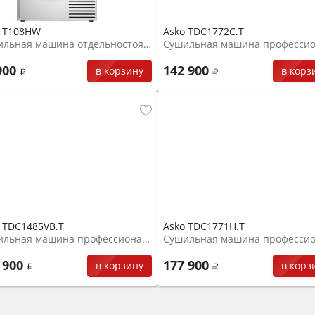
o T108HW
Asko TDC1772C.T
Сушильная машина отдельностоящая
900
142 900
в корзину
в корз
 TDC1485VB.T
Asko TDC1771H.T
Сушильная машина профессиональная
 900
177 900
в корзину
в корз