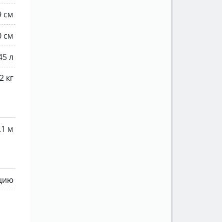
9 см
0 см
45 л
2 кг
.1 м
ацию