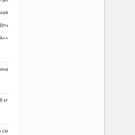
мая
кВтч
A++
ина
8 кг
5 см