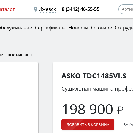
аталог
Ижевск
8 (3412) 46-55-55
обслуживание
Сертификаты
Новости
О товаре
Сотруд
ушильные машины
ASKO TDC1485VI.S
Сушильная машина профе
198 900
ЗАКА
ДОБАВИТЬ В КОРЗИНУ