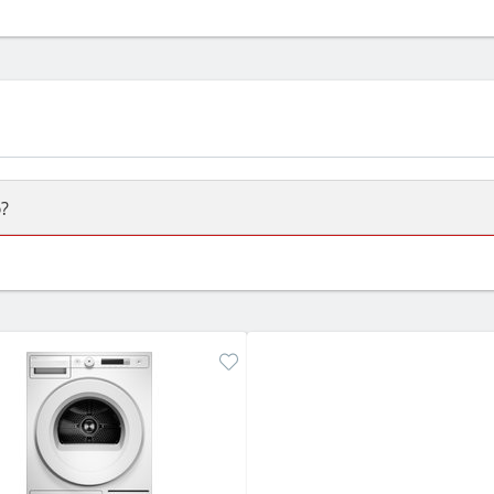
?
ый или электрический) и габаритами под вашу нишу, зат
же A и нужные функции (конвекция, гриль, самоочистка, 