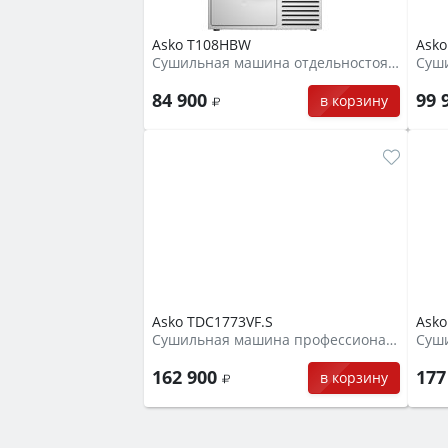
Asko T108HBW
Ask
Сушильная машина отдельностоящая
84 900
99 
в корзину
Asko TDC1773VF.S
Asko
Сушильная машина профессиональная
162 900
177
в корзину