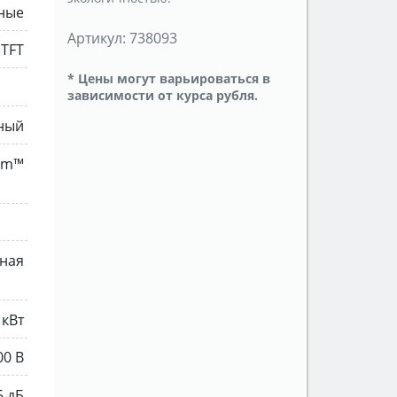
ные
Артикул:
738093
 TFT
* Цены могут варьироваться в
зависимости от курса рубля.
ный
rum™
ная
 кВт
00 В
5 дБ