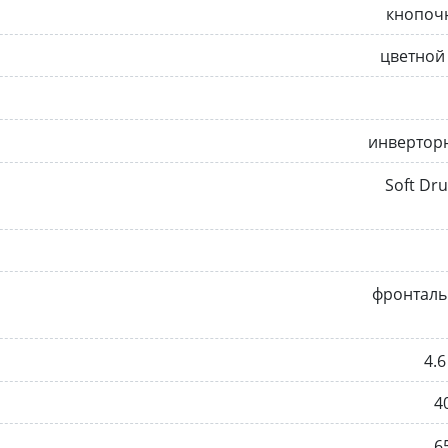
кнопоч
цветной
инвертор
Soft D
фронталь
4.6
4
6