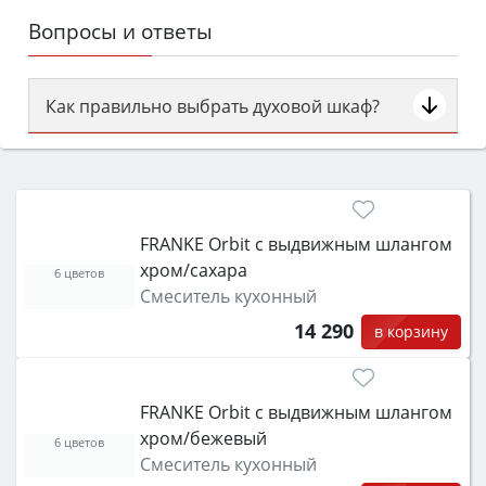
Вопросы и ответы
Как правильно выбрать духовой шкаф?
Сначала определитесь с типом (газовый или
электрический) и габаритами под вашу нишу,
затем смотрите на объём 50–70 л для семьи,
класс энергопотребления не ниже A и нужные
FRANKE Orbit с выдвижным шлангом
функции (конвекция, гриль, самоочистка,
хром/сахара
защита от детей).
6 цветов
Смеситель кухонный
14 290
в корзину
FRANKE Orbit с выдвижным шлангом
хром/бежевый
6 цветов
Смеситель кухонный