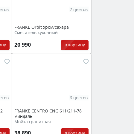
етов
7 цветов
FRANKE Orbit хром/сахара
Смеситель кухонный
20 990
ину
в корзину
етов
6 цветов
62
FRANKE CENTRO CNG 611/211-78
миндаль
Мойка гранитная
38 890
ину
в корзину