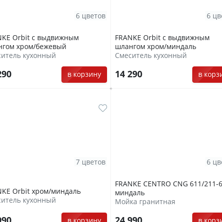
6 цветов
6 цв
KE Orbit с выдвижным
FRANKE Orbit с выдвижным
нгом хром/бежевый
шлангом хром/миндаль
ситель кухонный
Смеситель кухонный
290
14 290
в корзину
в корз
7 цветов
6 цв
FRANKE CENTRO CNG 611/211-
KE Orbit хром/миндаль
миндаль
ситель кухонный
Мойка гранитная
990
24 990
в корзину
в корз