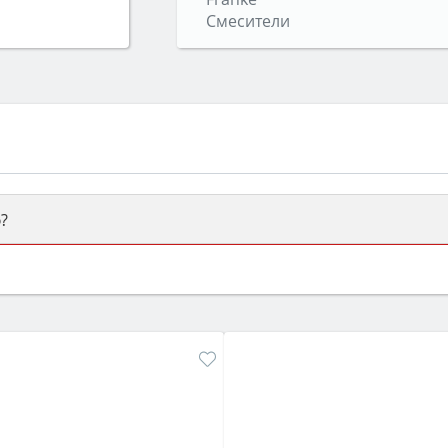
Смесители
?
ый или электрический) и габаритами под вашу нишу, зат
же A и нужные функции (конвекция, гриль, самоочистка, 