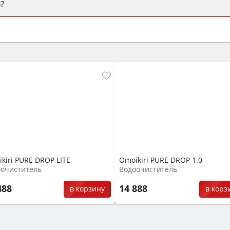
?
ый или электрический) и габаритами под вашу нишу, зат
же A и нужные функции (конвекция, гриль, самоочистка, 
kiri PURE DROP LITE
Omoikiri PURE DROP 1.0
оочиститель
Водоочиститель
488
14 888
в корзину
в корз