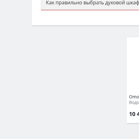
Как правильно выбрать духовой шкаф
Сначала определитесь с типом (газов
семьи, класс энергопотребления не ни
Omoi
Вод
10 