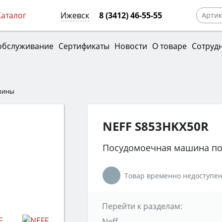
Каталог
Ижевск
8 (3412) 46-55-55
обслуживание
Сертификаты
Новости
О товаре
Сотруд
шины
NEFF S853HKX50R
Посудомоечная машина по
Товар временно недоступен
Перейти к разделам:
Neff