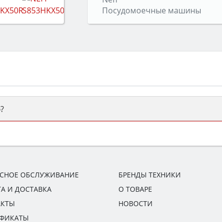
Посудомоечные машины
?
ый или электрический) и габаритами под вашу нишу, зат
же A и нужные функции (конвекция, гриль, самоочистка, 
ИСНОЕ ОБСЛУЖИВАНИЕ
БРЕНДЫ ТЕХНИКИ
А И ДОСТАВКА
О ТОВАРЕ
АКТЫ
НОВОСТИ
ИФИКАТЫ