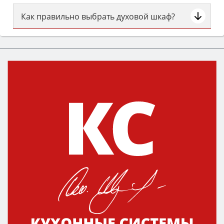
Как правильно выбрать духовой шкаф?
Сначала определитесь с типом (газовый или
электрический) и габаритами под вашу нишу,
затем смотрите на объём 50–70 л для семьи,
класс энергопотребления не ниже A и нужные
функции (конвекция, гриль, самоочистка,
защита от детей).