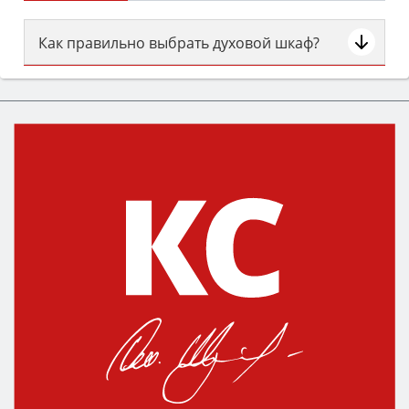
Как правильно выбрать духовой шкаф?
Сначала определитесь с типом (газовый или
электрический) и габаритами под вашу нишу,
затем смотрите на объём 50–70 л для семьи,
класс энергопотребления не ниже A и нужные
функции (конвекция, гриль, самоочистка,
защита от детей).