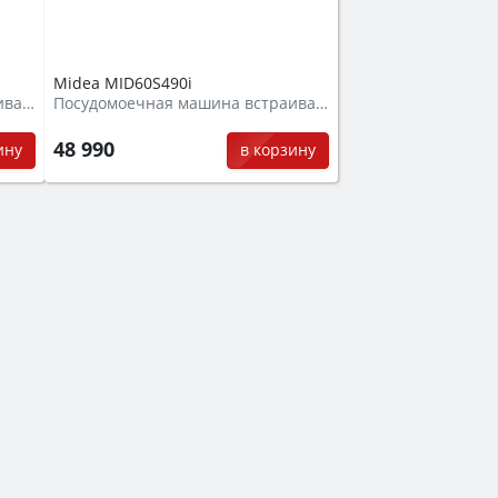
Midea MID60S490i
Посудомоечная машина встраиваемая
Посудомоечная машина встраиваемая
48 990
ину
в корзину