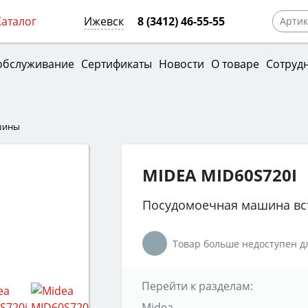
Каталог
Ижевск
8 (3412) 46-55-55
обслуживание
Сертификаты
Новости
О товаре
Сотруд
шины
MIDEA MID60S720I
Посудомоечная машина вс
Товар больше недоступен дл
Перейти к разделам:
Midea