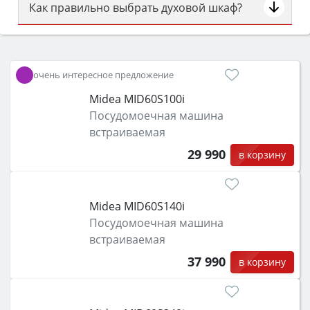
Как правильно выбрать духовой шкаф?
Сначала определитесь с типом (газовый или
электрический) и габаритами под вашу нишу,
затем смотрите на объём 50–70 л для семьи,
очень интересное предложение
класс энергопотребления не ниже A и нужные
Midea MID60S100i
функции (конвекция, гриль, самоочистка,
Посудомоечная машина
защита от детей).
встраиваемая
29 990
в корзину
Midea MID60S140i
Посудомоечная машина
встраиваемая
37 990
в корзину