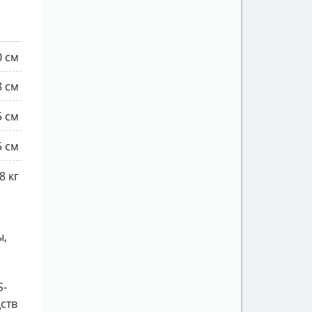
0 см
8 см
5 см
5 см
8 кг
ы,
S-
ств