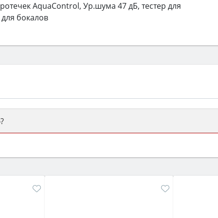
протечек AquaControl, Ур.шума 47 дБ, тестер для
 для бокалов
?
ый или электрический) и габаритами под вашу нишу, зат
же A и нужные функции (конвекция, гриль, самоочистка, 