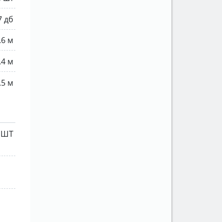
7 дб
.6 м
.4 м
.5 м
 ШТ