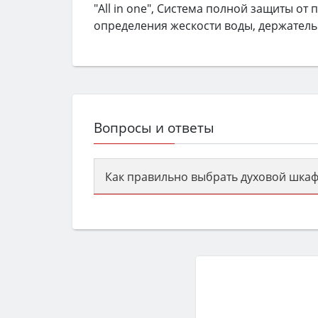
"All in one", Система полной защиты от 
определения жескости воды, держатель
Вопросы и ответы
Как правильно выбрать духовой шкаф
Сначала определитесь с типом (газов
семьи, класс энергопотребления не ни