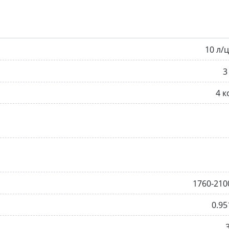
10 л/
3
4 
1760-210
0.95