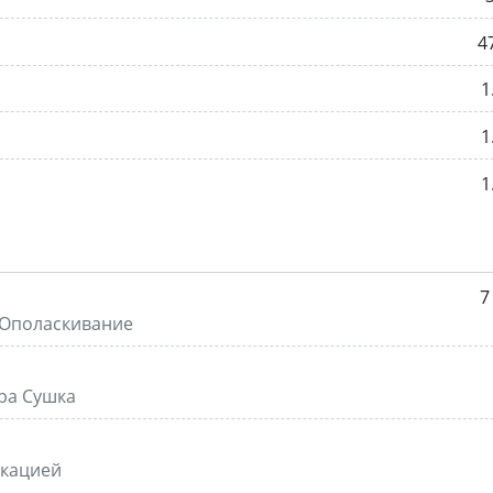
4
1
1
1
7
яОполаскивание
ра Сушка
икацией