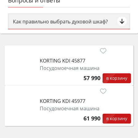
Вопросы и ответы
Как правильно выбрать духовой шкаф?
Сначала определитесь с типом (газовый или
электрический) и габаритами под вашу нишу,
затем смотрите на объём 50–70 л для семьи,
класс энергопотребления не ниже A и нужные
KORTING KDI 45877
функции (конвекция, гриль, самоочистка,
Посудомоечная машина
защита от детей).
57 990
в корзину
KORTING KDI 45977
Посудомоечная машина
61 990
в корзину