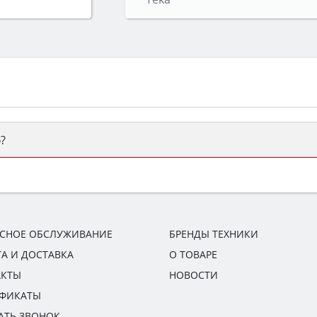
?
ый или электрический) и габаритами под вашу нишу, зат
же A и нужные функции (конвекция, гриль, самоочистка, 
ИСНОЕ ОБСЛУЖИВАНИЕ
БРЕНДЫ ТЕХНИКИ
А И ДОСТАВКА
О ТОВАРЕ
АКТЫ
НОВОСТИ
ИФИКАТЫ
АТЬ ЗВОНОК