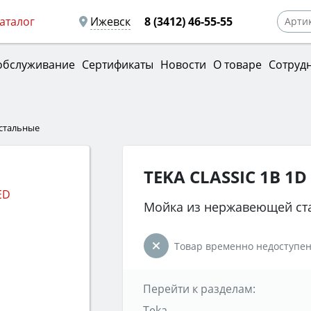
аталог
Ижевск
8 (3412) 46-55-55
обслуживание
Сертификаты
Новости
О товаре
Сотруд
стальные
TEKA CLASSIC 1B 1D
Мойка из нержавеющей ст
Товар временно недоступен
Перейти к разделам:
Teka