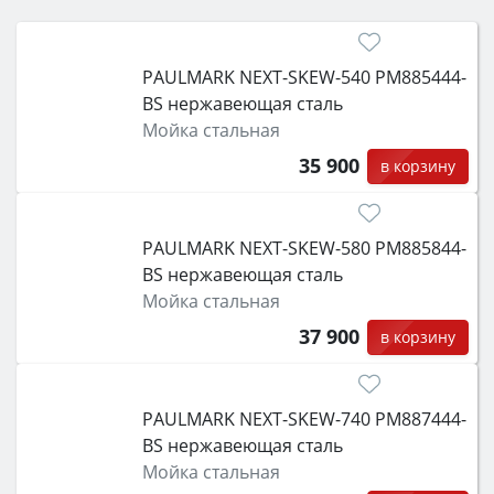
электрический) и габаритами под вашу нишу,
затем смотрите на объём 50–70 л для семьи,
класс энергопотребления не ниже A и нужные
PAULMARK NEXT-SKEW-540 PM885444-
функции (конвекция, гриль, самоочистка,
BS нержавеющая сталь
защита от детей).
Мойка стальная
35 900
в корзину
PAULMARK NEXT-SKEW-580 PM885844-
BS нержавеющая сталь
Мойка стальная
37 900
в корзину
PAULMARK NEXT-SKEW-740 PM887444-
BS нержавеющая сталь
Мойка стальная