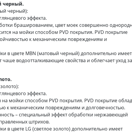
й черный.
ый черный):
глянцевого эффекта.
аботки брашированием, цвет моек совершенно однород
ится на мойки способом PVD покрытия. PVD покрытие
тойчивостью к механическим повреждениям и
ки в цвете MBN (матовый черный) дополнительно имеет
т чаше водоотталкивающие свойства и облегчает уход з
лото.
золото):
глянцевого эффекта.
ся на мойки способом PVD покрытия. PVD покрытие обла
ью к механическим повреждениям и долговечностью.
анность – специальный эффект обработки нержавеющей
аправленных штрихов.
и в цвете LG (светлое золото) дополнительно имеет