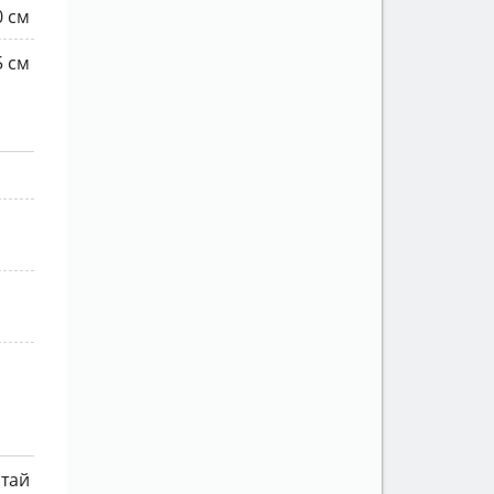
0 см
5 см
тай