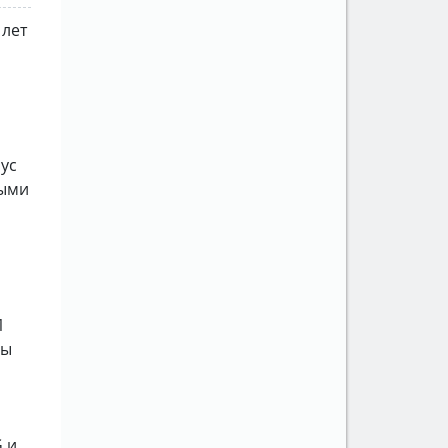
 лет
ус
ными
1
ды
 и