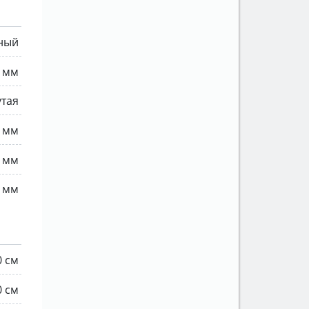
ьный
0 мм
утая
 мм
0 мм
 мм
0 см
0 см