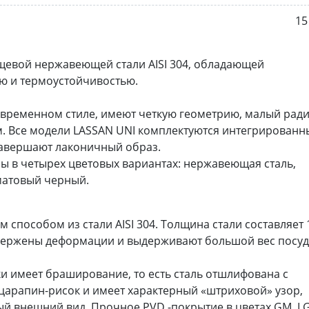
15
щевой нержавеющей стали AISI 304, обладающей
ю и термоустойчивостью.
временном стиле, имеют четкую геометрию, малый ради
мм. Все модели LASSAN UNI комплектуются интегрирован
завершают лаконичный образ.
ы в четырех цветовых вариантах: нержавеющая сталь,
матовый черный.
способом из стали AISI 304. Толщина стали составляет 
двержены деформации и выдерживают большой вес посу
ки имеет браширование, то есть сталь отшлифована с
арапин-рисок и имеет характерный «штриховой» узор,
й внешний вид. Прочное PVD -покрытие в цветах GM, LG