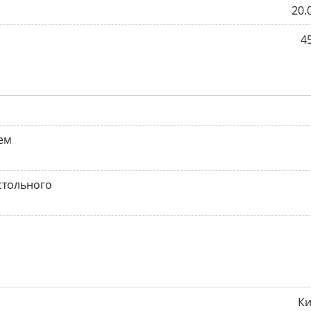
20.
4
ем
стольного
Ки