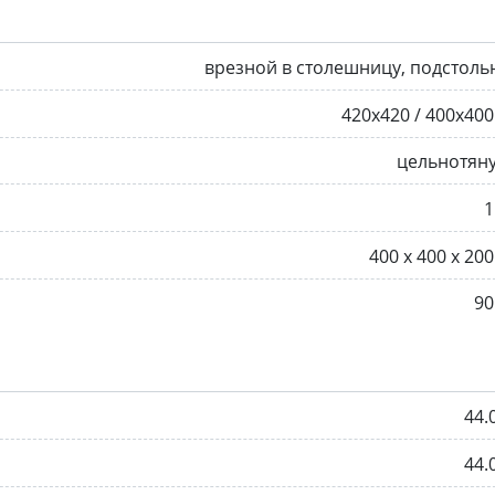
врезной в столешницу, подстол
420х420 / 400х40
цельнотян
1
400 х 400 х 20
90
44.
44.