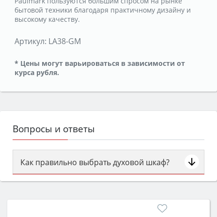
Paulmark пользуются большим спросом на рынке
бытовой техники благодаря практичному дизайну и
высокому качеству.
Артикул:
LA38-GM
* Цены могут варьироваться в зависимости от
курса рубля.
Вопросы и ответы
Как правильно выбрать духовой шкаф?
Сначала определитесь с типом (газовый или
электрический) и габаритами под вашу нишу,
затем смотрите на объём 50–70 л для семьи,
класс энергопотребления не ниже A и нужные