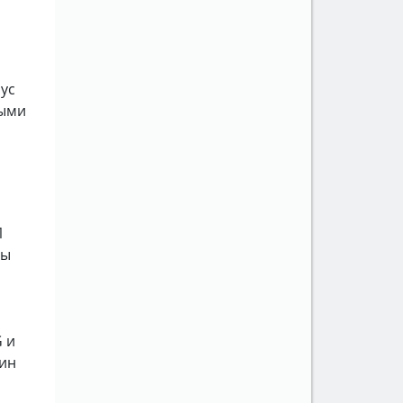
ус
ными
1
ды
 и
пин