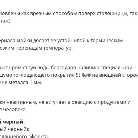
ановлены как врезным способом поверх столешницы, так
таж).
ериала мойки делает ее устойчивой к термическим
резким перепадам температур.
 напором струи воды благодаря наличию специальной
 шумопоглощающего покрытия Stille® на внешней сторо
не металла 1 мм.
и неактивным, не вступает в реакцию с продуктами и
я человека.
й черный.
ый черный):
глянцевого эффекта.