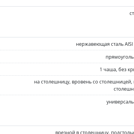
с
нержавеющая сталь AISI
прямоуголь
1 чаша, без к
на столешницу, вровень со столешницей,
столешн
универсаль
врезной в столешницу, подстол