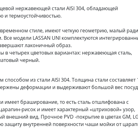
щевой нержавеющей стали AISI 304, обладающей
ю и термоустойчивостью.
временном стиле, имеют четкую геометрию, малый ради
мм. Все модели LASSAN UNI комплектуются интегрирован
завершают лаконичный образ.
ы в четырех цветовых вариантах: нержавеющая сталь,
матовый черный.
способом из стали AISI 304. Толщина стали составляет 
двержены деформации и выдерживают большой вес посу
ки имеет браширование, то есть сталь отшлифована с
арапин-рисок и имеет характерный «штриховой» узор,
й внешний вид. Прочное PVD -покрытие в цветах GM, LG
ю защиту внутренней поверхности чаши мойки от цара