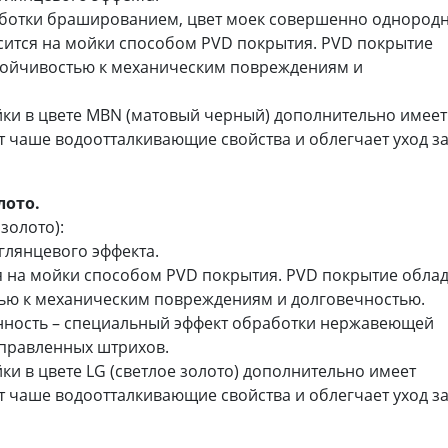
аботки брашированием, цвет моек совершенно однород
ится на мойки способом PVD покрытия. PVD покрытие
тойчивостью к механическим повреждениям и
ки в цвете MBN (матовый черный) дополнительно имеет
т чаше водоотталкивающие свойства и облегчает уход з
лото.
золото):
глянцевого эффекта.
ся на мойки способом PVD покрытия. PVD покрытие обла
ью к механическим повреждениям и долговечностью.
анность – специальный эффект обработки нержавеющей
аправленных штрихов.
и в цвете LG (светлое золото) дополнительно имеет
т чаше водоотталкивающие свойства и облегчает уход з