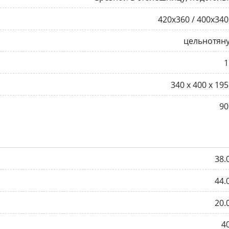
420х360 / 400х34
цельнотян
1
340 х 400 х 19
90
38.
44.
20.
4