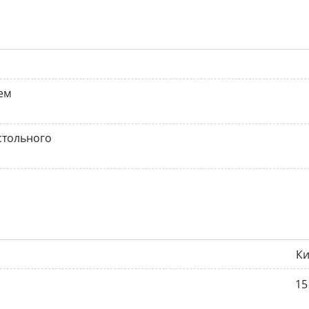
ем
стольного
Ки
15