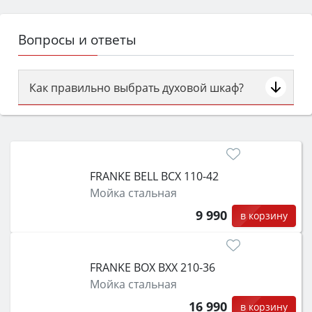
Вопросы и ответы
Как правильно выбрать духовой шкаф?
Сначала определитесь с типом (газовый или
электрический) и габаритами под вашу нишу,
затем смотрите на объём 50–70 л для семьи,
класс энергопотребления не ниже A и нужные
FRANKE BELL BCX 110-42
функции (конвекция, гриль, самоочистка,
Мойка стальная
защита от детей).
9 990
в корзину
FRANKE BOX BXX 210-36
Мойка стальная
16 990
в корзину