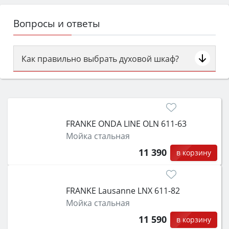
Вопросы и ответы
Как правильно выбрать духовой шкаф?
Сначала определитесь с типом (газовый или
электрический) и габаритами под вашу нишу,
затем смотрите на объём 50–70 л для семьи,
класс энергопотребления не ниже A и нужные
FRANKE ONDA LINE OLN 611-63
функции (конвекция, гриль, самоочистка,
Мойка стальная
защита от детей).
11 390
в корзину
FRANKE Lausanne LNX 611-82
Мойка стальная
11 590
в корзину