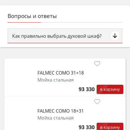
Вопросы и ответы
Как правильно выбрать духовой шкаф?
Сначала определитесь с типом (газовый или
электрический) и габаритами под вашу нишу,
затем смотрите на объём 50–70 л для семьи,
класс энергопотребления не ниже A и нужные
FALMEC COMO 31+18
функции (конвекция, гриль, самоочистка,
Мойка стальная
защита от детей).
93 330
в корзину
FALMEC COMO 18+31
Мойка стальная
93 330
в корзину