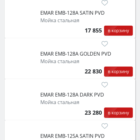
затем смотрите на объём 50–70 л для семьи,
класс энергопотребления не ниже A и нужные
EMAR EMB-128A SATIN PVD
функции (конвекция, гриль, самоочистка,
Мойка стальная
защита от детей).
17 855
в корзину
EMAR EMB-128A GOLDEN PVD
Мойка стальная
22 830
в корзину
EMAR EMB-128A DARK PVD
Мойка стальная
23 280
в корзину
EMAR EMB-125A SATIN PVD