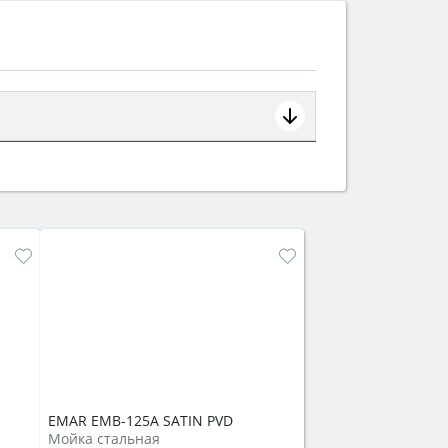
ем смотрите на объём 50–70 л для
защита от детей).
EMAR EMB-125A SATIN PVD
Мойка стальная