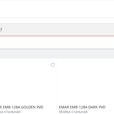
?
ый или электрический) и габаритами под вашу нишу, зат
же A и нужные функции (конвекция, гриль, самоочистка, 
R EMB-128A GOLDEN PVD
EMAR EMB-128A DARK PVD
а стальная
Мойка стальная