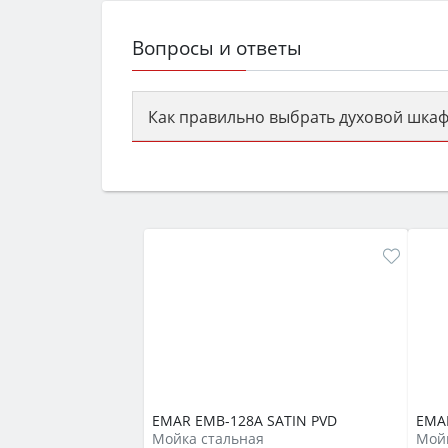
Вопросы и ответы
Как правильно выбрать духовой шкаф
Сначала определитесь с типом (газов
семьи, класс энергопотребления не ни
EMAR EMB-128A SATIN PVD
EMA
Мойка стальная
Мойк