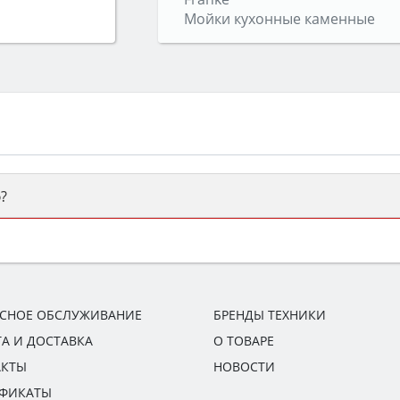
Мойки кухонные каменные
?
ый или электрический) и габаритами под вашу нишу, зат
же A и нужные функции (конвекция, гриль, самоочистка, 
ИСНОЕ ОБСЛУЖИВАНИЕ
БРЕНДЫ ТЕХНИКИ
А И ДОСТАВКА
О ТОВАРЕ
АКТЫ
НОВОСТИ
ИФИКАТЫ