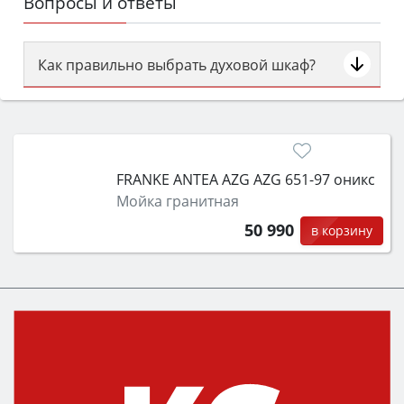
Вопросы и ответы
Как правильно выбрать духовой шкаф?
Сначала определитесь с типом (газовый или
электрический) и габаритами под вашу нишу,
затем смотрите на объём 50–70 л для семьи,
класс энергопотребления не ниже A и нужные
FRANKE ANTEA AZG AZG 651-97 оникс
функции (конвекция, гриль, самоочистка,
Мойка гранитная
защита от детей).
50 990
в корзину