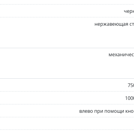
чер
нержавеющая ст
механичес
75
100
влево при помощи кно