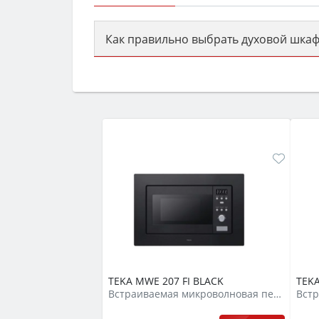
Как правильно выбрать духовой шкаф
Сначала определитесь с типом (газов
семьи, класс энергопотребления не ни
TEKA MWE 207 FI BLACK
TEKA
Встраиваемая микроволновая печь