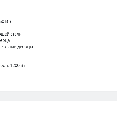
0 Вт)
ющей стали
верца
открытии дверцы
сть 1200 Вт