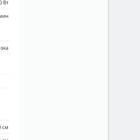
0 Вт
 мин
озка
0 см