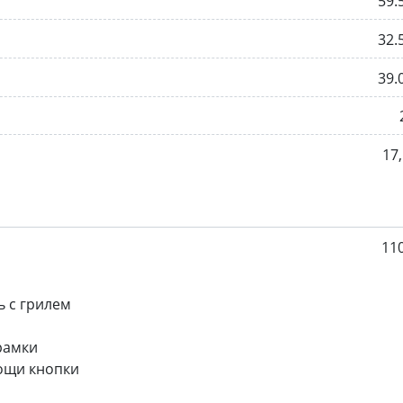
59.
32.
39.
17,
11
 с грилем
рамки
ощи кнопки