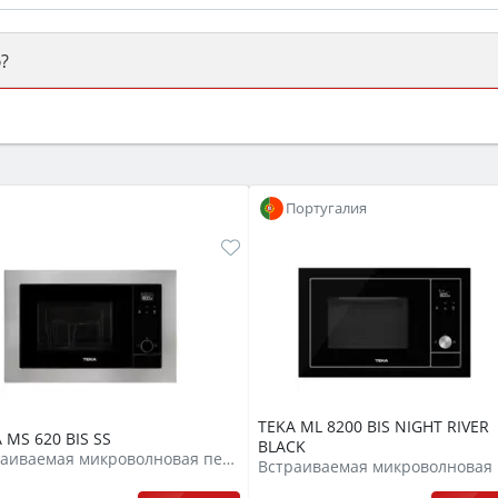
?
ый или электрический) и габаритами под вашу нишу, зат
же A и нужные функции (конвекция, гриль, самоочистка, 
Португалия
TEKA ML 8200 BIS NIGHT RIVER
 MS 620 BIS SS
BLACK
Встраиваемая микроволновая печь