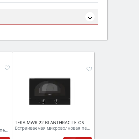
ем смотрите на объём 50–70 л для
защита от детей).
TEKA MWR 22 BI ANTHRACITE-OS
Встраиваемая микроволновая печь
Встраиваемая микроволновая печь