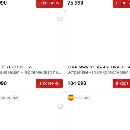
990
75 990
в корзину
в корз
 MS 622 BIS L SS
TEKA MWR 32 BIA ANTHRACITE
Встраиваемая микроволновая печь
990
104 990
в корзину
в корз
Португалия
Испания