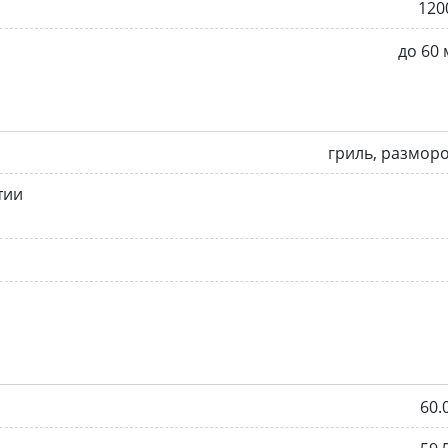
120
до 60
гриль, размор
тии
60.