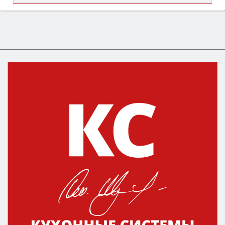
Сначала определитесь с типом (газовый или
электрический) и габаритами под вашу нишу,
затем смотрите на объём 50–70 л для семьи,
класс энергопотребления не ниже A и нужные
функции (конвекция, гриль, самоочистка,
защита от детей).