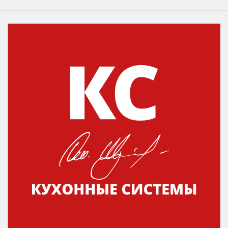
Сначала определитесь с типом (газовый или
электрический) и габаритами под вашу нишу,
затем смотрите на объём 50–70 л для семьи,
класс энергопотребления не ниже A и нужные
функции (конвекция, гриль, самоочистка,
защита от детей).