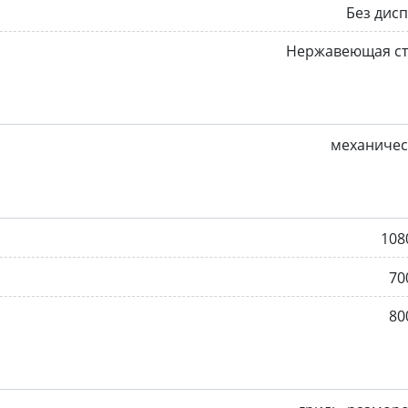
Без дис
Нержавеющая ст
механичес
108
70
80