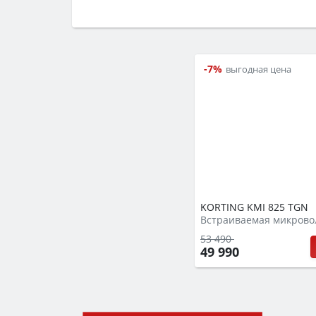
Сначала определитесь с типом (газов
семьи, класс энергопотребления не ни
-7%
выгодная цена
KORTING KMI 825 TGN
53 490
49 990