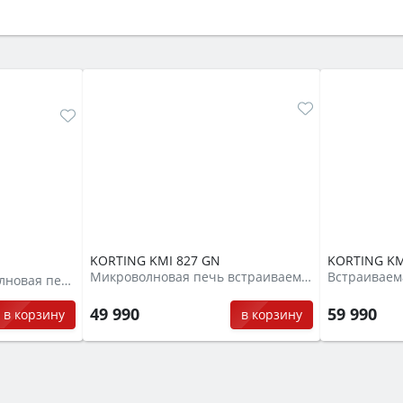
ый или электрический) и габаритами под вашу нишу, зат
же A и нужные функции (конвекция, гриль, самоочистка, 
KORTING KMI 827 GN
KORTING KM
Микроволновая печь встраиваемая
Встраиваемая микроволновая печь
49 990
59 990
в корзину
в корзину