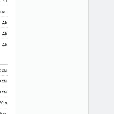
озка
нет
да
да
да
2 см
0 см
0 см
20 л
5 кг