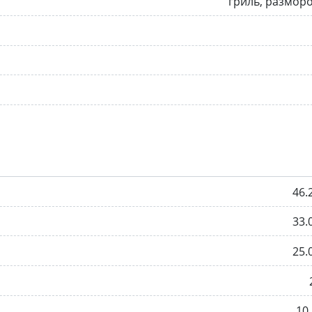
гриль, размор
46.
33.
25.
10.