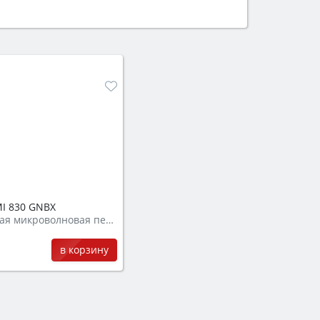
ем смотрите на объём 50–70 л для
защита от детей).
I 830 GNBX
Встраиваемая микроволновая печь
в корзину