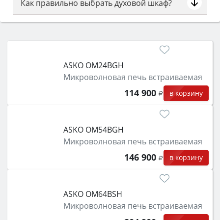
Как правильно выбрать духовой шкаф?
Сначала определитесь с типом (газовый или
электрический) и габаритами под вашу нишу,
затем смотрите на объём 50–70 л для семьи,
класс энергопотребления не ниже A и нужные
ASKO OM24BGH
функции (конвекция, гриль, самоочистка,
Микроволновая печь встраиваемая
защита от детей).
114 900
в корзину
ASKO OM54BGH
Микроволновая печь встраиваемая
146 900
в корзину
ASKO OM64BSH
Микроволновая печь встраиваемая