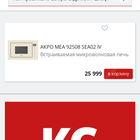
Сначала определитесь с типом (газовый или
электрический) и габаритами под вашу нишу,
затем смотрите на объём 50–70 л для семьи,
класс энергопотребления не ниже A и нужные
функции (конвекция, гриль, самоочистка,
AKPO MEA 92508 SEA02 IV
защита от детей).
Встраиваемая микроволновая печь
25 999
в корзину