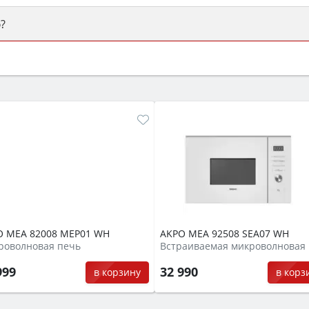
?
ый или электрический) и габаритами под вашу нишу, зат
же A и нужные функции (конвекция, гриль, самоочистка, 
O MEA 82008 MEP01 WH
AKPO MEA 92508 SEA07 WH
роволновая печь
999
32 990
в корзину
в корз