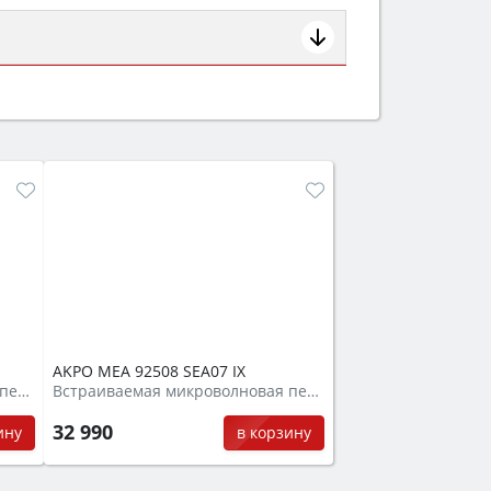
ем смотрите на объём 50–70 л для
защита от детей).
AKPO MEA 92508 SEA07 IX
Встраиваемая микроволновая печь
Встраиваемая микроволновая печь
32 990
ину
в корзину