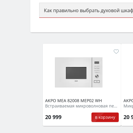
Как правильно выбрать духовой шкаф
Сначала определитесь с типом (газов
семьи, класс энергопотребления не ни
AKPO MEA 82008 MEP02 WH
AKP
Встраиваемая микроволновая печь
Мик
20 999
20 
в корзину