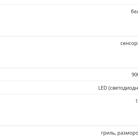
бе
сенсор
90
LED (светодиод
гриль, размор